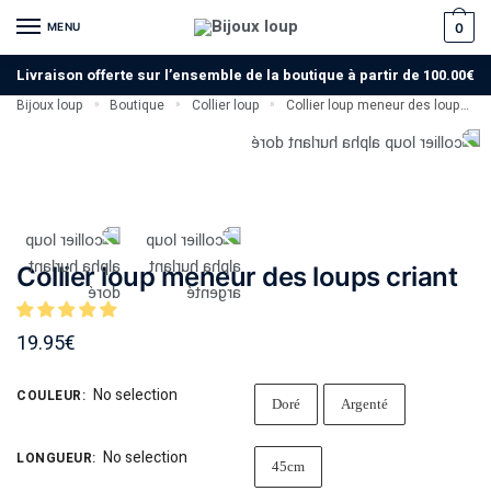
MENU
0
Livraison offerte sur l’ensemble de la boutique à partir de 100.00€
Bijoux loup
Boutique
Collier loup
Collier loup meneur des loups criant
»
»
»
Collier loup meneur des loups criant
19.95
€
No selection
COULEUR
:
Doré
Argenté
No selection
LONGUEUR
:
45cm