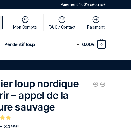
Paiement 100% sécurisé
Mon Compte
F.A.Q / Contact
Paiement
Pendentif loup
0.00
€
0
lier loup nordique
ir – appel de la
ure sauvage
–
34.99
€