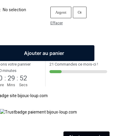
No selection
:
Argent
Or
Effacer
Ajouter au panier
ons votre pannier
21 Commandes ce mois-ci !
0 minutes
0
:
29
:
51
re
Mins
Secs