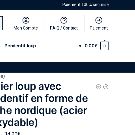
Paiement 100% sécurisé
Mon Compte
F.A.Q / Contact
Paiement
Pendentif loup
0.00
€
0
le)
lier loup avec
dentif en forme de
he nordique (acier
xydable)
–
34.90
€