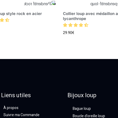
loup style rock en acier
Collier loup avec médaillon a
lycanthrope
29.90
€
Liens utiles
Bijoux loup
À propos
Bague loup
Suivre ma Commande
Boucle d’oreille loup