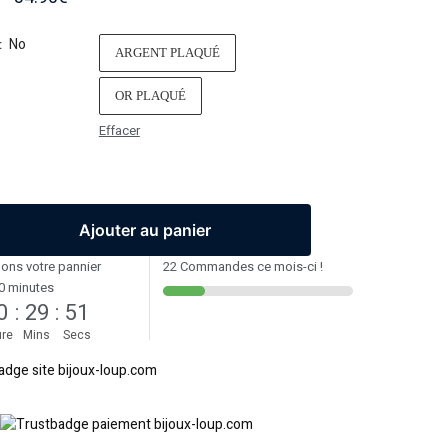
No
:
ARGENT PLAQUÉ
OR PLAQUÉ
Effacer
Ajouter au panier
ons votre pannier
22 Commandes ce mois-ci !
0 minutes
0
:
29
:
50
re
Mins
Secs