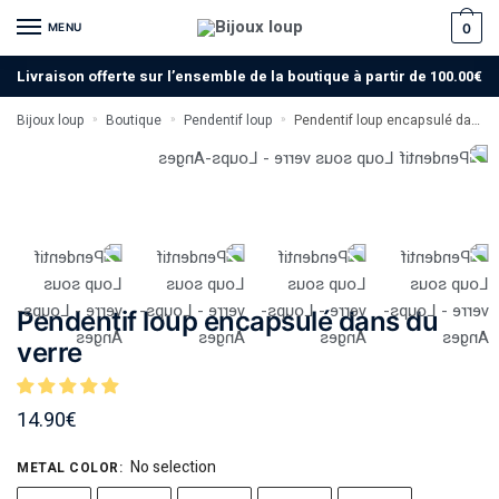
MENU
0
Livraison offerte sur l’ensemble de la boutique à partir de 100.00€
Bijoux loup
Boutique
Pendentif loup
Pendentif loup encapsulé dans du verre
»
»
»
Pendentif loup encapsulé dans du
verre
14.90
€
No selection
METAL COLOR
: