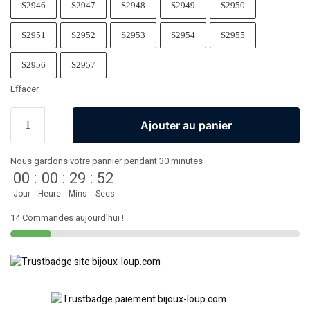
S2946
S2947
S2948
S2949
S2950
S2951
S2952
S2953
S2954
S2955
S2956
S2957
Effacer
Ajouter au panier
Nous gardons votre pannier pendant 30 minutes
00
:
00
:
29
:
52
Jour
Heure
Mins
Secs
14 Commandes aujourd'hui !