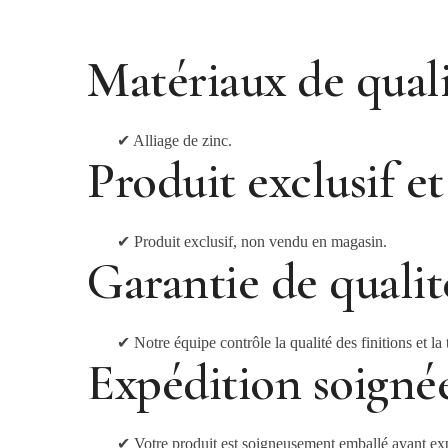
Matériaux de qual
✔
Alliage de zinc.
Produit exclusif e
✔
Produit exclusif, non vendu en magasin.
Garantie de qualit
✔
Notre équipe contrôle la qualité des finitions et la t
Expédition soigné
✔
Votre produit est soigneusement emballé avant ex