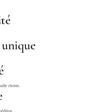
ité
t unique
é
aille choisie.
e
pédition.