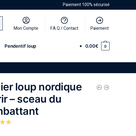
Paiement 100% sécurisé
Mon Compte
F.A.Q / Contact
Paiement
Pendentif loup
0.00
€
0
lier loup nordique
rir – sceau du
battant