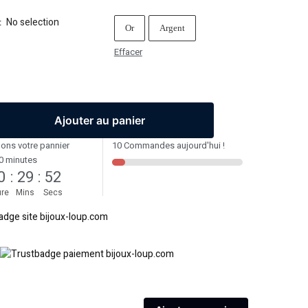
No selection
:
Or
Argent
Effacer
Ajouter au panier
ons votre pannier
10 Commandes aujourd'hui !
0 minutes
0
:
29
:
52
re
Mins
Secs