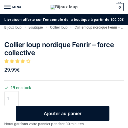
MENU
0
Livraison offerte sur l’ensemble de la boutique à partir de 100.00€
Bijoux loup
Boutique
Collier loup
Collier loup nordique Fenrir – force collective
»
»
»
Collier loup nordique Fenrir – force
collective
29.99
€
19 en stock
Ajouter au panier
Nous gardons votre pannier pendant 30 minutes