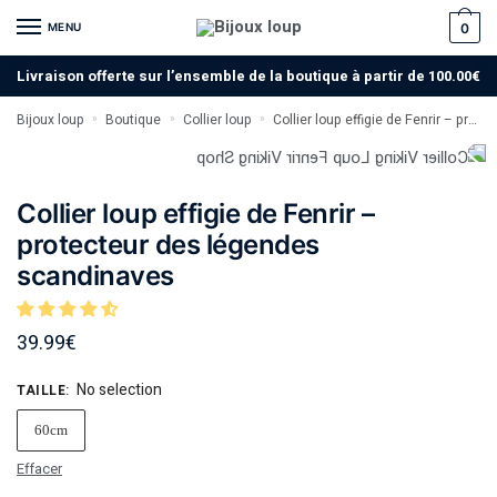
MENU
0
Livraison offerte sur l’ensemble de la boutique à partir de 100.00€
Bijoux loup
Boutique
Collier loup
Collier loup effigie de Fenrir – protecteur des légendes scandinaves
»
»
»
Collier loup effigie de Fenrir –
protecteur des légendes
scandinaves
39.99
€
No selection
TAILLE
:
60cm
Effacer