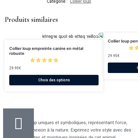
Catégorie :
Collier loup
Produits similaires
Collier loup pen
Collier loup empreinte canine en métal
robuste
29.95
€
29.95
€
Choix des options
Des bijoux loup uniques et symboliques, représentant force,
liberté et connexion à la nature. Exprimez votre style avec des
pièces élégantes et mystiques inspirées de cet animal