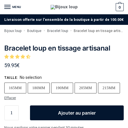
MENU
0
Livraison offerte sur l’ensemble de la boutique à partir de 100.00€
Bijoux loup
Boutique
Bracelet loup
Bracelet loup en tissage artisanal
»
»
»
Bracelet loup en tissage artisanal
59.95
€
No selection
TAILLE
:
165MM
180MM
190MM
205MM
215MM
Effacer
Ajouter au panier
Nous gardons votre pannier pendant 30 minutes