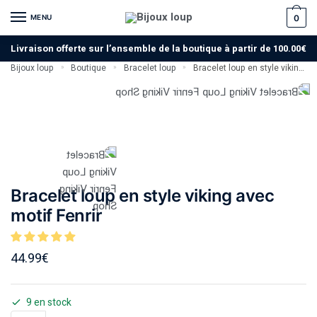
MENU
0
Livraison offerte sur l’ensemble de la boutique à partir de 100.00€
Bijoux loup
Boutique
Bracelet loup
Bracelet loup en style viking avec motif Fenrir
»
»
»
Bracelet loup en style viking avec
motif Fenrir
44.99
€
9 en stock