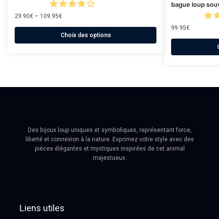
bague loup souv
29.90
€
–
109.95
€
99.95
€
Choix des options
Des bijoux loup uniques et symboliques, représentant force,
liberté et connexion à la nature. Exprimez votre style avec des
pièces élégantes et mystiques inspirées de cet animal
majestueux.
Liens utiles