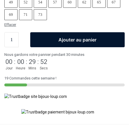
49
52
54
57
60
62
65
67
69
71
73
Effacer
Ajouter au panier
Nous gardons votre pannier pendant 30 minutes
00
:
00
:
29
:
52
Jour
Heure
Mins
Secs
19 Commandes cette semaine !