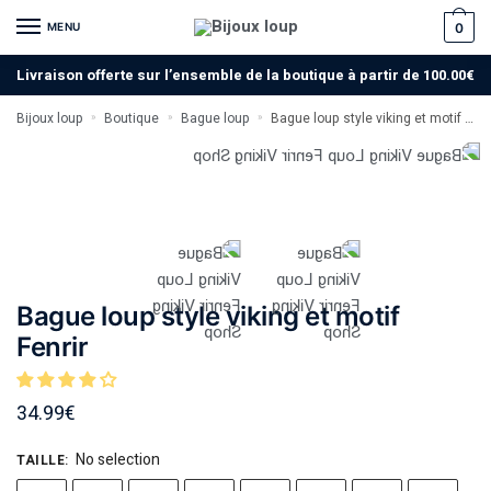
MENU
0
Livraison offerte sur l’ensemble de la boutique à partir de 100.00€
Bijoux loup
Boutique
Bague loup
Bague loup style viking et motif Fenrir
»
»
»
Bague loup style viking et motif
Fenrir
34.99
€
No selection
TAILLE
: