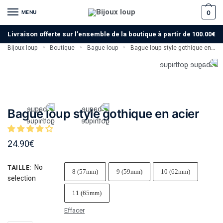
MENU
0
Livraison offerte sur l’ensemble de la boutique à partir de 100.00€
Bijoux loup
Boutique
Bague loup
Bague loup style gothique en acier
»
»
»
Bague loup style gothique en acier
24.90
€
No
TAILLE
:
8 (57mm)
9 (59mm)
10 (62mm)
selection
11 (65mm)
Effacer