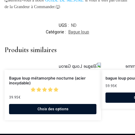
🐺Référez-vous à notre
GUIDE DE MESURE
si vous n’êtes pas certain
de la Grandeur à Commander.🐺
UGS :
ND
Catégorie :
Bague loup
Produits similaires
Bague loup métamorphe nocturne (acier
bague loup pour
inoxydable)
59.95
€
39.95
€
Choix des options