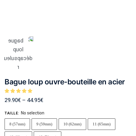
Bague loup ouvre-bouteille en acier
29.90
€
–
44.95
€
No selection
TAILLE
:
8 (57mm)
9 (59mm)
10 (62mm)
11 (65mm)