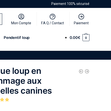
Paiement 100% sécurisé
Mon Compte
F.A.Q / Contact
Paiement
Pendentif loup
0.00
€
0
ue loup en
mmage aux
elles canines