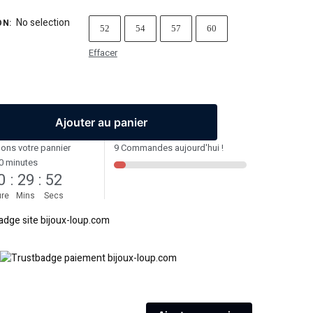
No selection
ON
:
52
54
57
60
Effacer
Ajouter au panier
ons votre pannier
9 Commandes aujourd'hui !
0 minutes
0
:
29
:
51
re
Mins
Secs