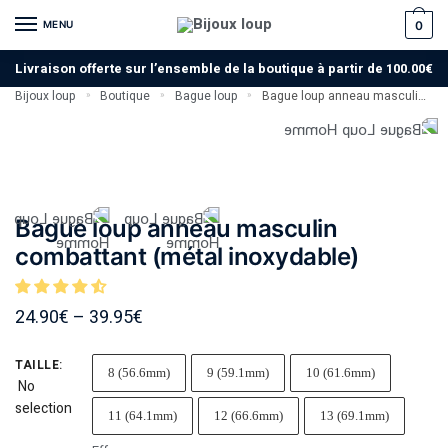
MENU
0
Livraison offerte sur l’ensemble de la boutique à partir de 100.00€
Bijoux loup
Boutique
Bague loup
Bague loup anneau masculin combattant (métal inoxydable)
»
»
»
Bague loup anneau masculin
combattant (métal inoxydable)
24.90
€
–
39.95
€
TAILLE
:
8 (56.6mm)
9 (59.1mm)
10 (61.6mm)
No
selection
11 (64.1mm)
12 (66.6mm)
13 (69.1mm)