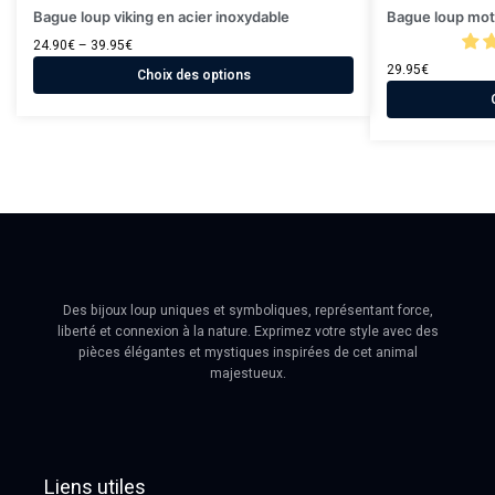
Bague loup viking en acier inoxydable
Bague loup moti
24.90
€
–
39.95
€
29.95
€
Choix des options
Des bijoux loup uniques et symboliques, représentant force,
liberté et connexion à la nature. Exprimez votre style avec des
pièces élégantes et mystiques inspirées de cet animal
majestueux.
Liens utiles